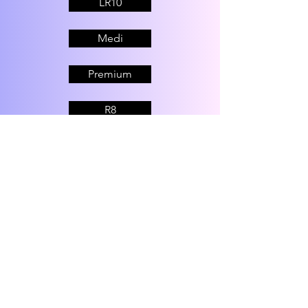
LR10
Medi
Premium
R8
İLETİŞİM
Beytepe Mahallesi, Ali Şir Nevai Caddesi
No: 9C
06800
Çankaya Ankara Türkiye
Tel :
+90 312 232 0808
Fax :
+90 312 232 4499