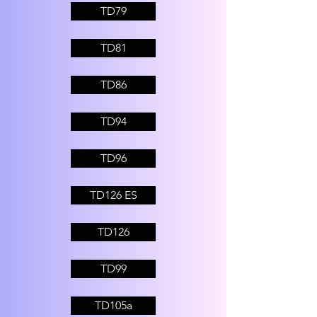
TD79
TD81
TD86
TD94
TD96
TD126 ES
TD126
TD99
TD105a