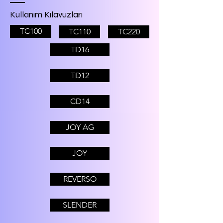
Kullanım Kılavuzları
TC100
TC110
TC220
TD16
TD12
CD14
JOY AG
JOY
REVERSO
SLENDER